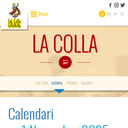
Menú
CA
EN
FR
ES
QUI SOM
AGENDA
PREMSA
GALERIA
Calendari