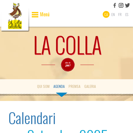
Menú
CA
EN
FR
ES
QUI SOM
AGENDA
PREMSA
GALERIA
Calendari