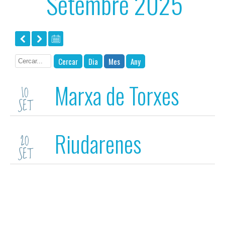
Setembre 2025
Cercar
Dia
Mes
Any
Marxa de Torxes
10
SET
Riudarenes
20
SET