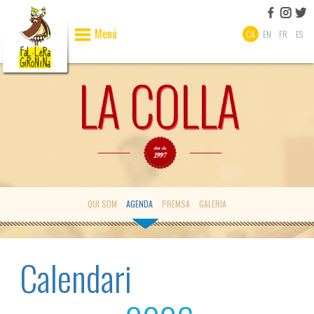
Menú
CA
EN
FR
ES
QUI SOM
AGENDA
PREMSA
GALERIA
Calendari