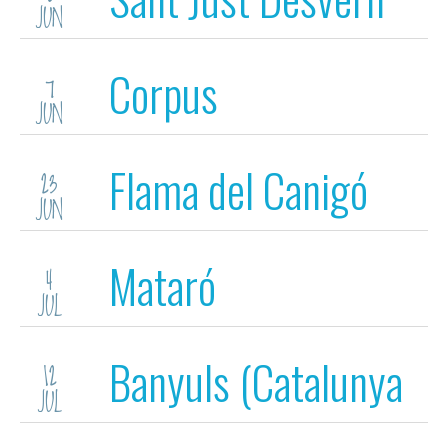
JUN
Corpus
7
JUN
Flama del Canigó
23
JUN
Mataró
4
JUL
Banyuls (Catalunya
12
JUL
nord)