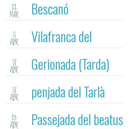
Bescanó
22
MAR
Vilafranca del
11
ABR
Penedès
Gerionada (Tarda)
18
ABR
penjada del Tarlà
18
ABR
(matí)
Passejada del beatus
23
ABR