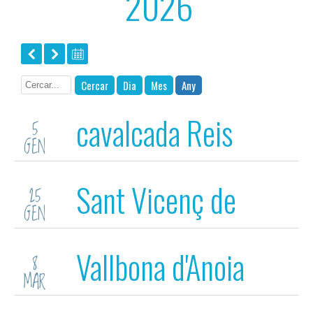
2026
Cercar
Dia
Mes
Any
cavalcada Reis
5
GEN
Sant Vicenç de
25
GEN
Montalt
Vallbona d'Anoia
8
MAR