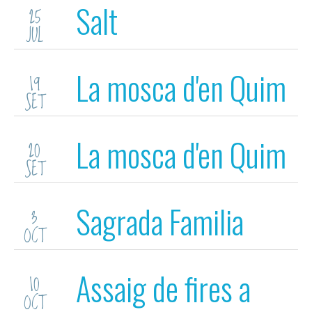
Salt
25
JUL
La mosca d'en Quim
19
SET
(Teatre municipal)
La mosca d'en Quim
20
SET
(teatre municipal)
Sagrada Familia
3
OCT
(Barcelona)
Assaig de fires a
10
OCT