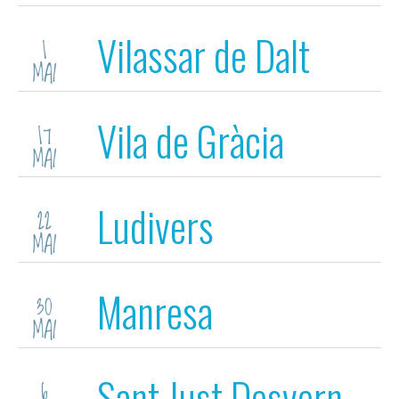
(St. Jordi)
Vilassar de Dalt
1
MAI
Vila de Gràcia
17
MAI
(Barna)
Ludivers
22
MAI
Manresa
30
MAI
Sant Just Desvern
6