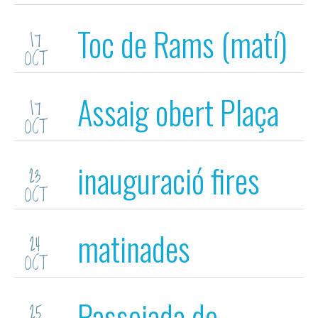
mas abella
Toc de Rams (matí)
17
OCT
Assaig obert Plaça
17
OCT
del Vi (tarda)
inauguració fires
23
OCT
matinades
24
OCT
Passejada de
25