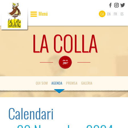
Menú
CA
EN
FR
ES
QUI SOM
AGENDA
PREMSA
GALERIA
Calendari