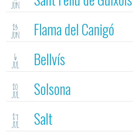
JUN
Flama del Canigó
23
JUN
Bellvís
6
JUL
Solsona
20
JUL
Salt
27
JUL