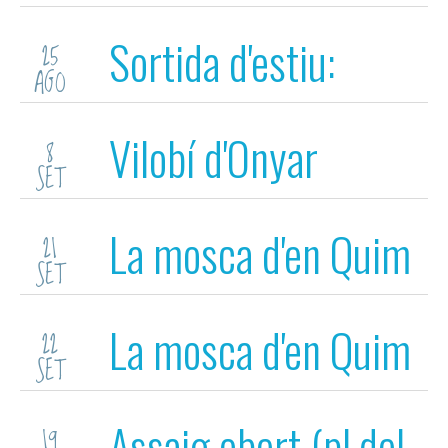
Euskadi
Sortida d'estiu:
25
AGO
Euskadi
Vilobí d'Onyar
8
SET
La mosca d'en Quim
21
SET
La mosca d'en Quim
22
SET
Assaig obert (pl.del
19