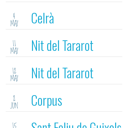
(Sant Jordi)
Celrà
4
MAI
Nit del Tararot
11
MAI
(Tàrrega)
Nit del Tararot
12
MAI
(Tàrrega)
Corpus
2
JUN
Sant Feliu de Guixols
15