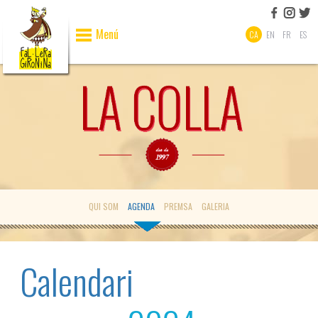
Menú
CA
EN
FR
ES
QUI SOM
AGENDA
PREMSA
GALERIA
Calendari