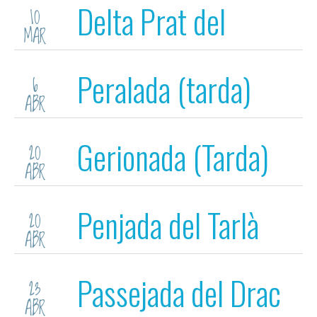
Delta Prat del
10
MAR
Llobregat
Peralada (tarda)
6
ABR
Gerionada (Tarda)
20
ABR
Penjada del Tarlà
20
ABR
(matí)
Passejada del Drac
23
ABR