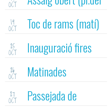
OCT
Vi tarda)
Toc de rams (matí)
19
OCT
Inauguració fires
25
OCT
Matinades
26
OCT
Passejada de
27
OCT
capgrossos