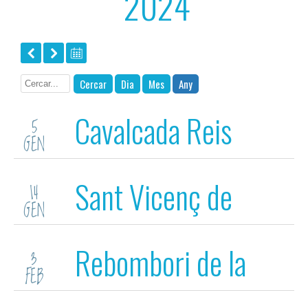
2024
Cercar
Dia
Mes
Any
Cavalcada Reis
5
GEN
Sant Vicenç de
14
GEN
Montalt
Rebombori de la
3
FEB
Mulassa (Mataró)