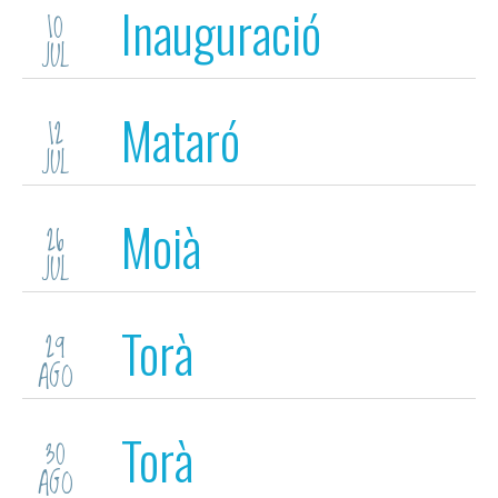
Inauguració
10
JUL
FESTIVAL Z
Mataró
12
JUL
Moià
26
JUL
Torà
29
AGO
Torà
30
AGO