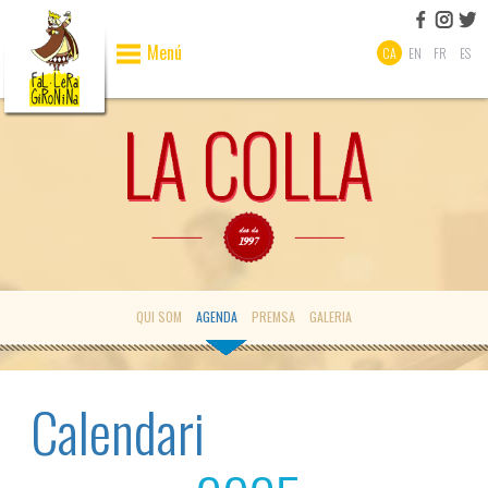
Menú
CA
EN
FR
ES
QUI SOM
AGENDA
PREMSA
GALERIA
Calendari