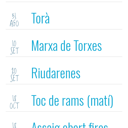
Torà
31
AGO
Marxa de Torxes
10
SET
Riudarenes
20
SET
Toc de rams (matí)
18
OCT
Assaig obert fires
18