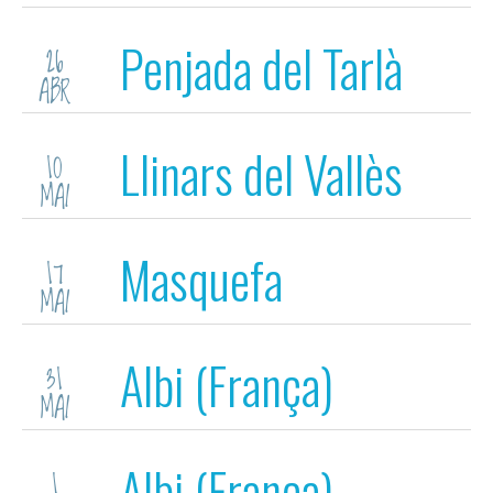
Penjada del Tarlà
26
ABR
(matí)
Llinars del Vallès
10
MAI
Masquefa
17
MAI
Albi (França)
31
MAI
Albi (França)
1