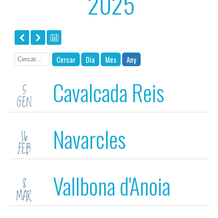
2025
Cercar
Dia
Mes
Any
Cavalcada Reis
5
GEN
Navarcles
16
FEB
Vallbona d'Anoia
8
MAR