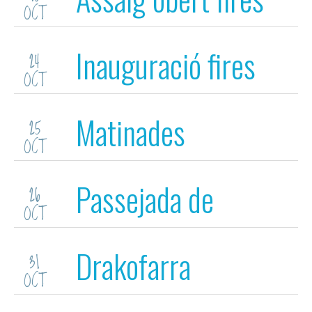
OCT
(tarda)
Inauguració fires
24
OCT
Matinades
25
OCT
Passejada de
26
OCT
Capgrossos
Drakofarra
31
OCT