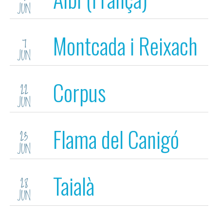
JUN
Montcada i Reixach
7
JUN
Corpus
22
JUN
Flama del Canigó
23
JUN
Taialà
28
JUN