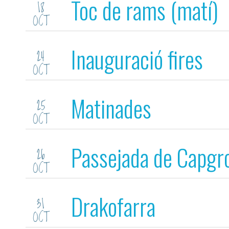
Toc de rams (matí)
18
OCT
Inauguració fires
24
OCT
Matinades
25
OCT
Passejada de Capgr
26
OCT
Drakofarra
31
OCT