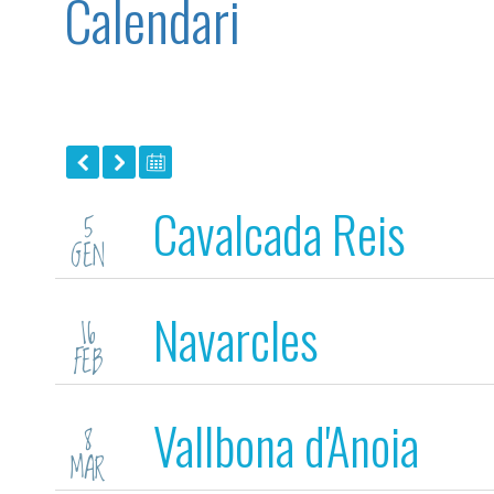
Calendari
Cavalcada Reis
5
GEN
Navarcles
16
FEB
Vallbona d'Anoia
8
MAR