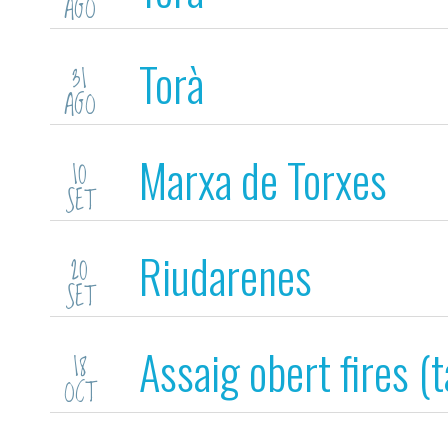
AGO
Torà
31
AGO
Marxa de Torxes
10
SET
Riudarenes
20
SET
Assaig obert fires (
18
OCT