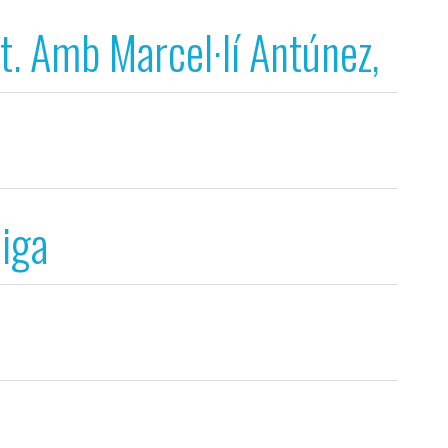
t. Amb Marcel·lí Antúnez,
gresos
liga