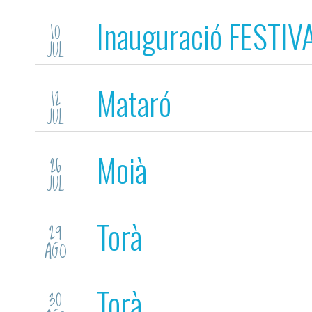
Inauguració FESTIV
10
JUL
Mataró
12
JUL
Moià
26
JUL
Torà
29
AGO
Torà
30