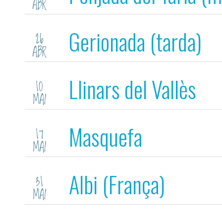
ABR
Gerionada (tarda)
26
ABR
Llinars del Vallès
10
MAI
Masquefa
17
MAI
Albi (França)
31
MAI