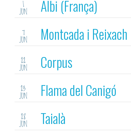
Albi (França)
1
JUN
Montcada i Reixach
7
JUN
Corpus
22
JUN
Flama del Canigó
23
JUN
Taialà
28
JUN