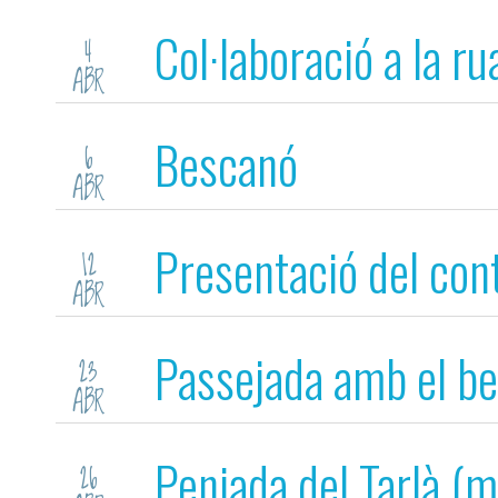
Col·laboració a la r
4
ABR
Núria Martínez Verni
Bescanó
6
ABR
Presentació del con
12
ABR
Passejada amb el b
23
ABR
Penjada del Tarlà (m
26