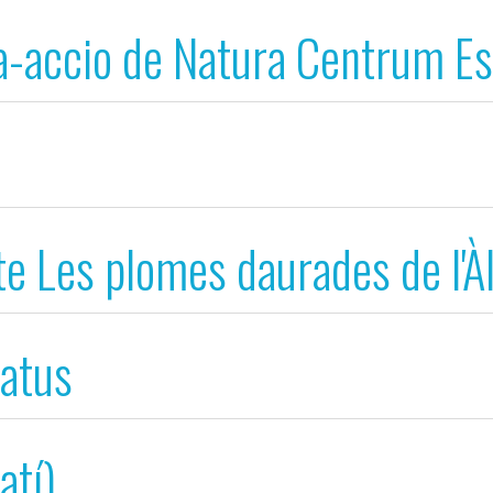
ua-accio de Natura Centrum Es
s, la banda musical i els feli
te Les plomes daurades de l'À
eatus
atí)