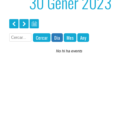
30 Gener 2023
Cercar
Dia
Mes
Any
No hi ha events