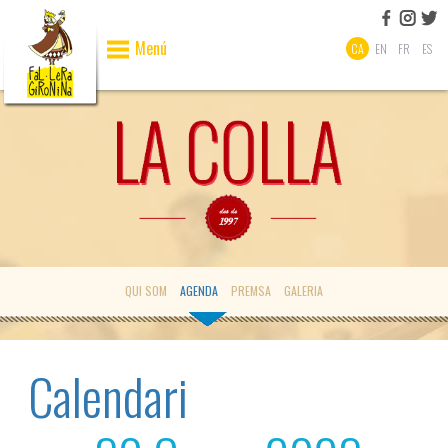
Menú
CA
EN
FR
ES
QUI SOM
AGENDA
PREMSA
GALERIA
Calendari