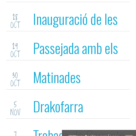
Inauguració de les
28
OCT
Fires de Girona
Passejada amb els
29
OCT
Capgrossos de
Matinades
30
Girona
OCT
Drakofarra
5
NOV
Trobada de Gegants
7