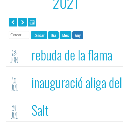
2021
Cercar
Dia
Mes
Any
rebuda de la flama
23
JUN
del Canigó
inauguració aliga del
10
JUL
barri de Gràcia de
Salt
24
Sabadell
JUL