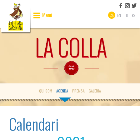
Menú
CA
EN
FR
ES
QUI SOM
AGENDA
PREMSA
GALERIA
Calendari