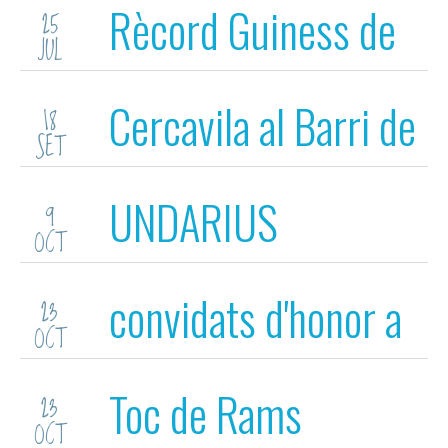
Rècord Guiness de
25
JUL
Ball de Bastons
Cercavila al Barri de
18
SET
la Devesa
UNDARIUS
9
OCT
convidats d'honor a
23
OCT
Santa Maria del Mar
Toc de Rams
23
(Barna)
OCT