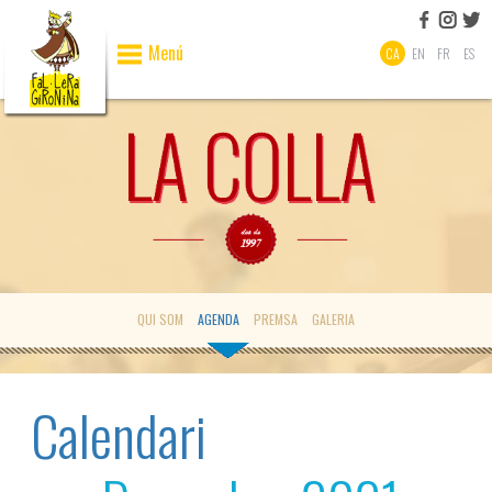
Menú
CA
EN
FR
ES
QUI SOM
AGENDA
PREMSA
GALERIA
Calendari