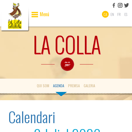
Menú
CA
EN
FR
ES
QUI SOM
AGENDA
PREMSA
GALERIA
Calendari