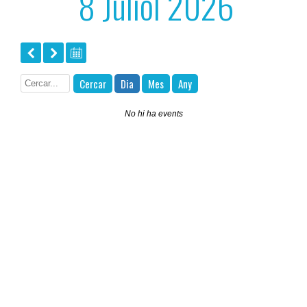
8 Juliol 2026
Cercar
Dia
Mes
Any
No hi ha events