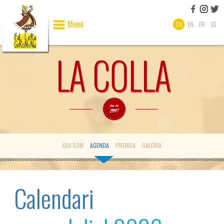
Menú
CA
EN
FR
ES
QUI SOM
AGENDA
PREMSA
GALERIA
Calendari