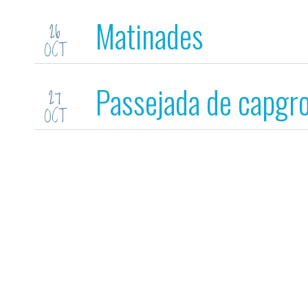
Matinades
26
OCT
Passejada de capgr
27
OCT