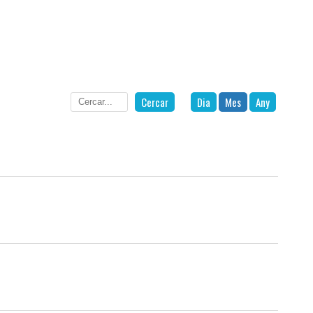
Cercar
Dia
Mes
Any