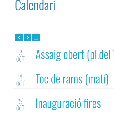
Calendari
Assaig obert (pl.del 
19
OCT
Toc de rams (matí)
19
OCT
Inauguració fires
25
OCT