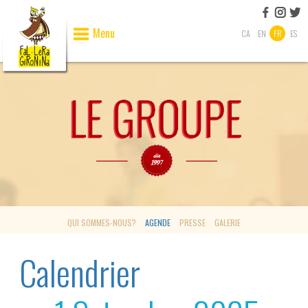
Menu
CA
EN
FR
ES
QUI SOMMES-NOUS?
AGENDE
PRESSE
GALERIE
Calendrier