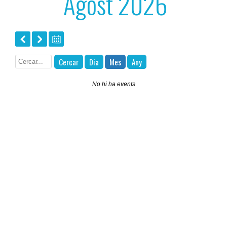
Agost 2026
Cercar
Dia
Mes
Any
No hi ha events