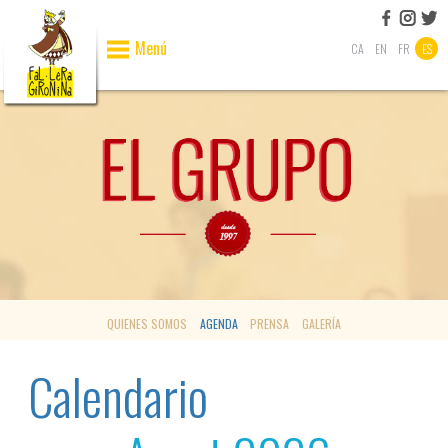
Menú
CA
EN
FR
ES
QUIENES SOMOS
AGENDA
PRENSA
GALERÍA
Calendario