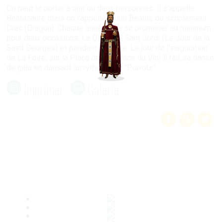
On peut le porter à une ou deux personnes. Il s'appelle
Beatusaure mais on l'appelle aussi Beatus ou simplement
Drac (Dragon). Chaque année il va se promener au minimum
pour deux occasions: La Diada de Sant Jordi (Le Jour de la
Saint Georges) et pendant La Foire. Le jour de l'inaguration
de La Foire, sur la Plaça del Vi (Place du Vin) il fait sa danse
de gala en dansant au rythme des "Porrots".
Imprimer
Galerie