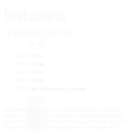
Beatusaurus
Le dragon de sept têtes
Hauteur
4'16m
Poids
52'5kg
Longueur
2'64m
Largeur
0'97m
Danse
Ball del Beatusaure i la Bruixa
Anciennement à Gérone il y avait deux dragons, Le Dragon
Major et Le Dragolí. Ils ont disparu en 1859, écrasés par le
plafond de La Capella de Sant Miquel (La Chapelle de Saint
Michel) située dans les dépendances de la Mairie de la