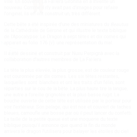
ville. En souvenir, La Fal·lera Gironina en a inventé un
nouveau. Comme il n'y avait pas d'images pour refaire
l'original, ils en ont construit un, très différent.
Cette bête a été inspirée d'une des miniatures du
Beautus
de la Cathédrale de Gérone et qui illustre le texte biblique
de l'Apocalypse: Le Dragon à sept têtes et dix cornes qui
apparait au folio 176 (v): une représentation du mal.
Il a été dessiné et construit par Nuxu Perpignà avec la
collaboration d'autres membres de La Fal·lera.
La tête la plus élevée, la plus grosse, est de couleur rouge
est couronnée par dix cornes. Les six têtes restantes,
lasquelles sont blanches et ont les traits d'un félin, sont
réparties sur le cou de la bête. La plus haute tire la langue,
une autre a l'oreille grignotée et la plus basse rugit. La
bouche ouverte de cette tête est utilisée par le porteur pour
voir l'extérieur. Son pelage, qui est noir et couvert de taches
bleues, camoufle une bosse par où il peut lancer du confetti.
La taille de la petite queue est une moquerie du texte
biblique puisqu'il annonce que quand la fin du monde
arrivera le dragon l'utilisera pour balayer les étoiles du ciel.