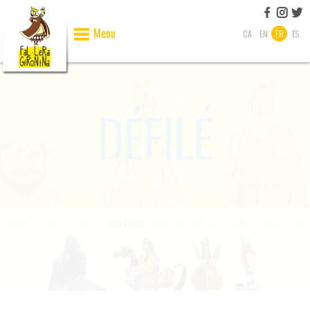
Menu
CA
EN
FR
ES
GÉANTS
GROSSES TÊTES
BESTIAIRE
DANSEURS AVEC DES BATONS
MUSICIENS