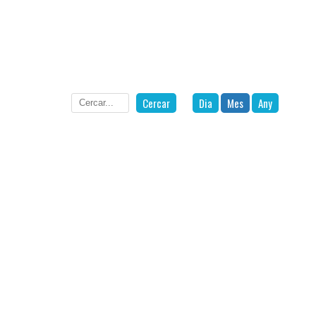
Cercar
Dia
Mes
Any