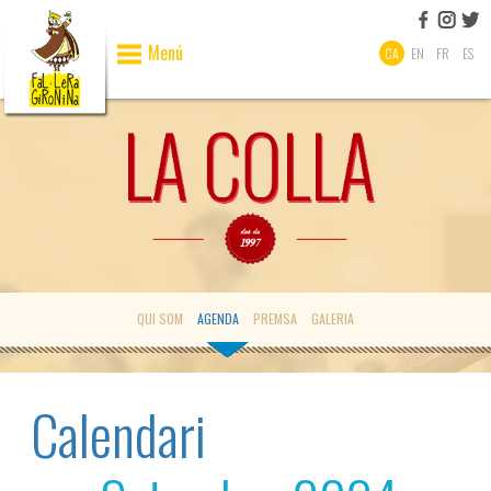
Menú
CA
EN
FR
ES
QUI SOM
AGENDA
PREMSA
GALERIA
Calendari