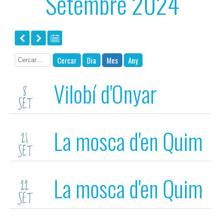
Setembre 2024
Cercar
Dia
Mes
Any
Vilobí d'Onyar
8
SET
La mosca d'en Quim
21
SET
La mosca d'en Quim
22
SET