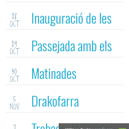
Santa Maria del Mar
Inauguració de les
28
(Barna)
OCT
Fires de Girona
Passejada amb els
29
OCT
Capgrossos de
Matinades
30
Girona
OCT
Drakofarra
5
NOV
Trobada de Gegants
7