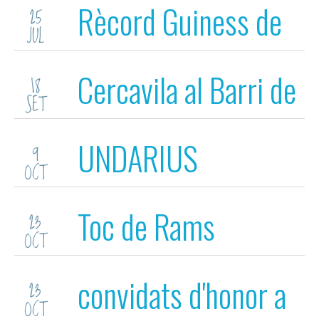
Rècord Guiness de
25
JUL
Ball de Bastons
Cercavila al Barri de
18
SET
la Devesa
UNDARIUS
9
OCT
Toc de Rams
23
OCT
convidats d'honor a
23
OCT