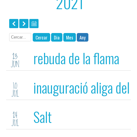
2021
Cercar
Dia
Mes
Any
rebuda de la flama
23
JUN
del Canigó
inauguració aliga del
10
JUL
barri de Gràcia de
Salt
24
Sabadell
JUL