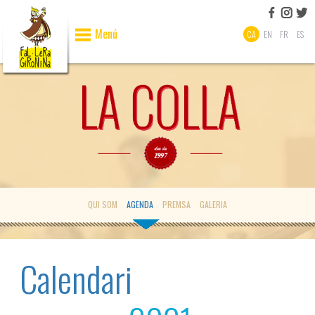
Menú
CA
EN
FR
ES
QUI SOM
AGENDA
PREMSA
GALERIA
Calendari