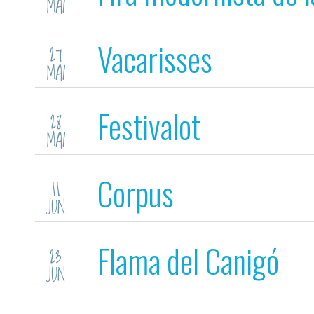
MAI
Vacarisses
27
MAI
Festivalot
28
MAI
Corpus
11
JUN
Flama del Canigó
23
JUN