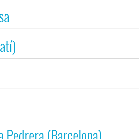
sa
atí)
la Pedrera (Barcelona)