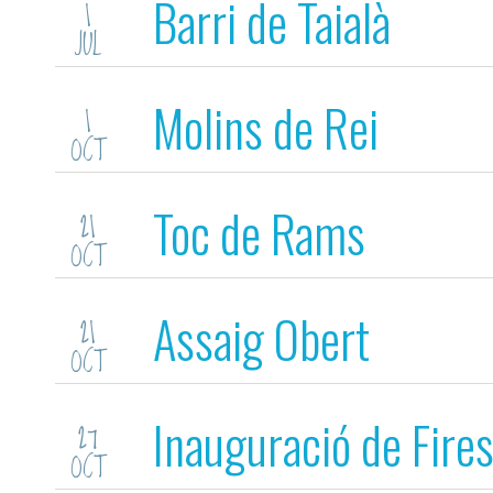
Barri de Taialà
1
JUL
Molins de Rei
1
OCT
Toc de Rams
21
OCT
Assaig Obert
21
OCT
Inauguració de Fire
27
OCT