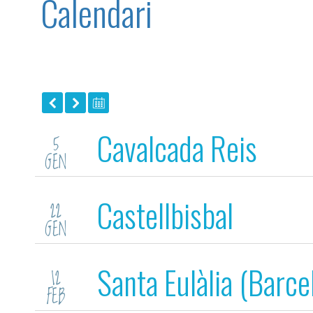
Calendari
Cavalcada Reis
5
GEN
Castellbisbal
22
GEN
Santa Eulàlia (Barce
12
FEB