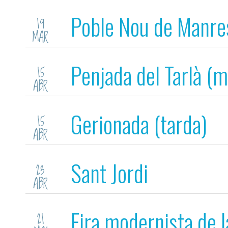
Poble Nou de Manre
19
MAR
Penjada del Tarlà (m
15
ABR
Gerionada (tarda)
15
ABR
Sant Jordi
23
ABR
Fira modernista de 
21