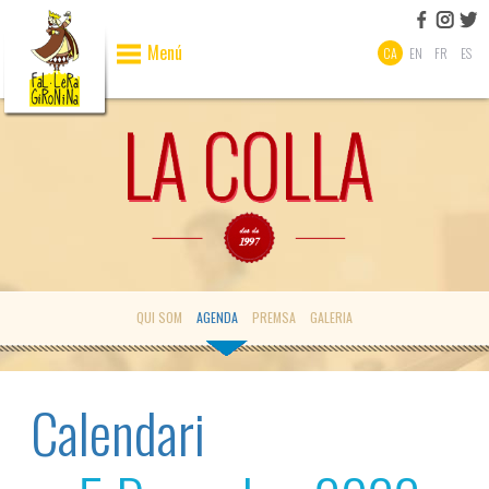
Menú
CA
EN
FR
ES
QUI SOM
AGENDA
PREMSA
GALERIA
Calendari