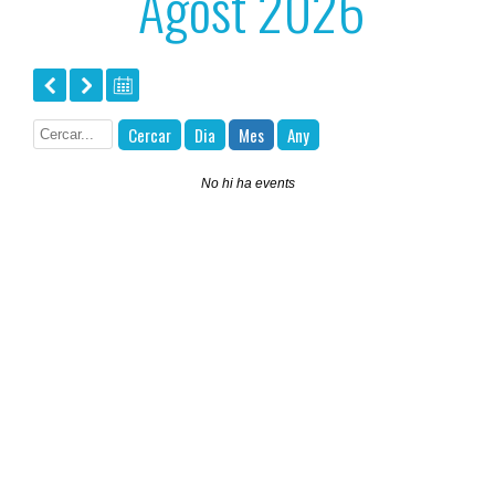
Agost 2026
Cercar
Dia
Mes
Any
No hi ha events