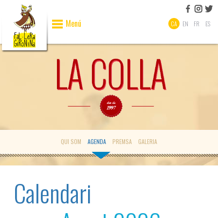
Menú
CA
EN
FR
ES
QUI SOM
AGENDA
PREMSA
GALERIA
Calendari