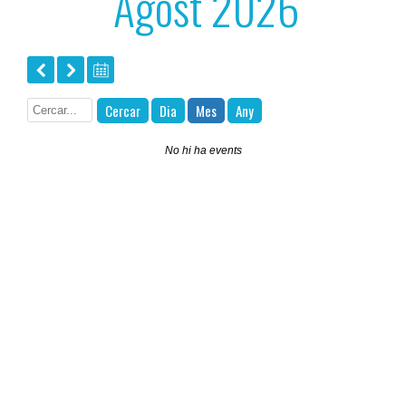
Agost 2026
Cercar
Dia
Mes
Any
No hi ha events