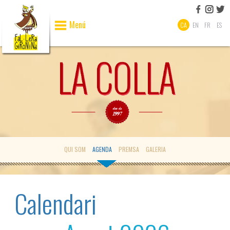
Menú
CA
EN
FR
ES
QUI SOM
AGENDA
PREMSA
GALERIA
Calendari