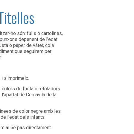
Titelles
itzar-ho són: fulls o cartolines,
o punxons depenent de l’edat
usta o paper de vàter, cola
cediment que seguirem per
:
 i s’imprimeix.
 colors de fusta o retoladors
A l'apartat de Cercavila de la
 línees de color negre amb les
e l’edat dels infants.
rem al 5é pas directament.