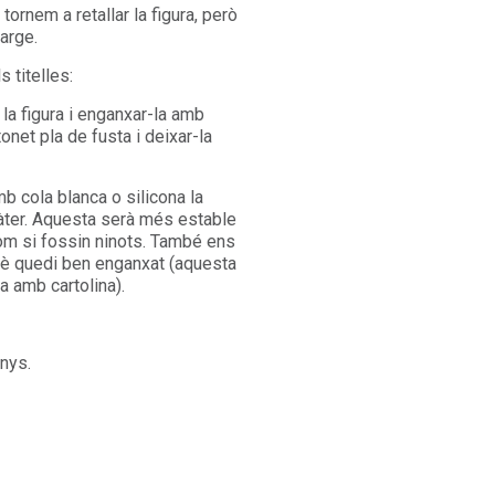
 tornem a retallar la figura, però
arge.
s titelles:
 la figura i enganxar-la amb
onet pla de fusta i deixar-la
 cola blanca o silicona la
vàter. Aquesta serà més estable
com si fossin ninots. També ens
è quedi ben enganxat (aquesta
 amb cartolina).
anys.