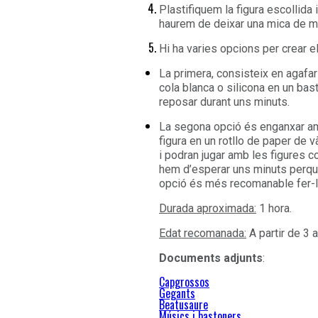
Plastifiquem la figura escollida i
haurem de deixar una mica de m
Hi ha varies opcions per crear el
La primera, consisteix en agafar
cola blanca o silicona en un bast
reposar durant uns minuts.
La segona opció és enganxar amb
figura en un rotllo de paper de 
i podran jugar amb les figures 
hem d’esperar uns minuts perqu
opció és més recomanable fer-la
Durada aproximada:
1 hora.
Edat recomanada:
A partir de 3 
Documents adjunts
:
Capgrossos
Gegants
Beatusaure
Músics i bastoners