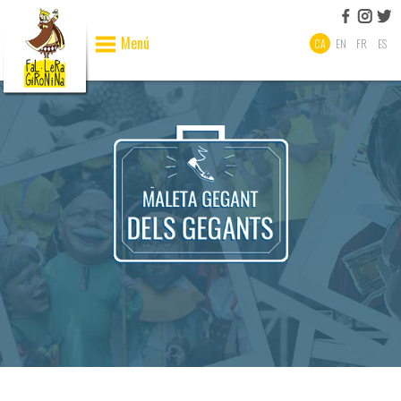
Menú
CA
EN
FR
ES