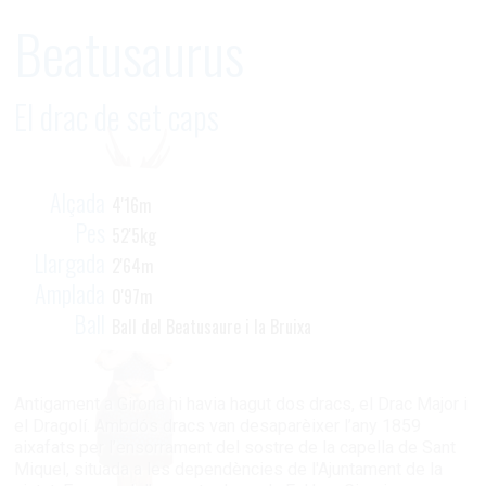
Beatusaurus
El drac de set caps
Alçada
4'16m
Pes
52'5kg
Llargada
2'64m
Amplada
0'97m
Ball
Ball del Beatusaure i la Bruixa
Antigament a Girona hi havia hagut dos dracs, el Drac Major i
el Dragolí. Ambdós dracs van desaparèixer l’any 1859
aixafats per l’ensorrament del sostre de la capella de Sant
Miquel, situada a les dependències de l'Ajuntament de la