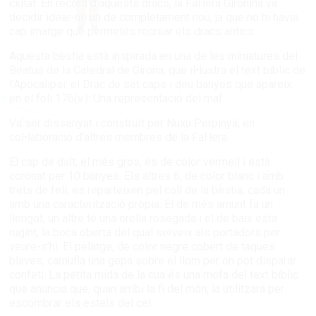
ciutat. En record d’aquests dracs, la Fal·lera Gironina va
decidir idear-ne un de completament nou, ja que no hi havia
cap imatge que permetés recrear els dracs antics.
Aquesta bèstia està inspirada en una de les miniatures del
Beatus de la Catedral de Girona, que il•lustra el text bíblic de
l’Apocalipsi: el Drac de set caps i deu banyes que apareix
en el foli 176(v.):
Una representació del mal.
Va ser dissenyat i construït per Nuxu Perpinyà, en
col•laboració d'altres membres de la Fal·lera.
El cap de dalt, el més gros, és de color vermell i està
coronat per 10 banyes. Els altres 6, de color blanc i amb
trets de felí, es reparteixen pel coll de la bèstia, cada un
amb una caracterització pròpia. El de més amunt fa un
llengot, un altre té una orella rosegada i el de baix està
rugint, la boca oberta del qual serveix als portadors per
veure-s’hi. El pelatge, de color negre cobert de taques
blaves, camufla una gepa sobre el llom per on pot disparar
confeti.
La petita mida de la cua és una mofa del text bíblic
que anuncia que, quan arribi la fi del món, la utilitzarà per
escombrar els estels del cel.