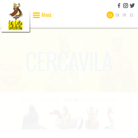
Menú
CA
EN
FR
ES
GEGANTS
CAPGROSSOS
BESTIARI
BASTONERS
MÚSICS