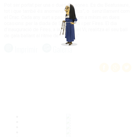
Pot ser portat per una o dues persones. Es diu Beatusaure,
tot i que també és anomenat “Beatus”, o senzillament com
el Drac. Cada any surt a passejar com a mínim en dues
ocasions: per la diada de Sant Jordi i per Fires. El dia
d’inauguració de Fires, a la plaça del Vi, realitza el seu ball
de gala ballant al ritme de “Porrots”.
Imprimir
Galeria